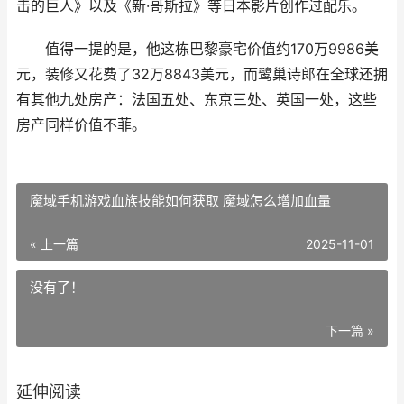
击的巨人》以及《新·哥斯拉》等日本影片创作过配乐。
值得一提的是，他这栋巴黎豪宅价值约170万9986美
元，装修又花费了32万8843美元，而鹭巢诗郎在全球还拥
有其他九处房产：法国五处、东京三处、英国一处，这些
房产同样价值不菲。
魔域手机游戏血族技能如何获取 魔域怎么增加血量
« 上一篇
2025-11-01
没有了！
下一篇 »
延伸阅读