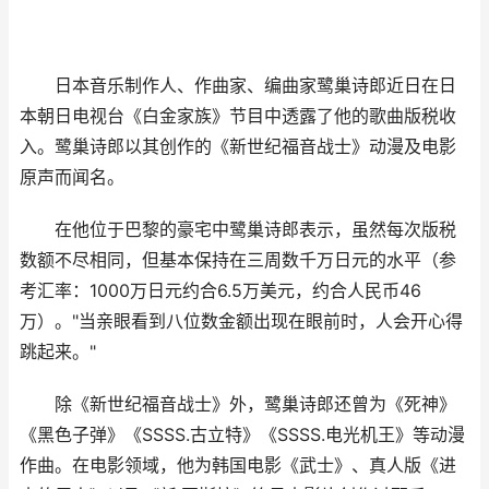
日本音乐制作人、作曲家、编曲家鹭巢诗郎近日在日
本朝日电视台《白金家族》节目中透露了他的歌曲版税收
入。鹭巢诗郎以其创作的《新世纪福音战士》动漫及电影
原声而闻名。
在他位于巴黎的豪宅中鹭巢诗郎表示，虽然每次版税
数额不尽相同，但基本保持在三周数千万日元的水平（参
考汇率：1000万日元约合6.5万美元，约合人民币46
万）。"当亲眼看到八位数金额出现在眼前时，人会开心得
跳起来。"
除《新世纪福音战士》外，鹭巢诗郎还曾为《死神》
《黑色子弹》《SSSS.古立特》《SSSS.电光机王》等动漫
作曲。在电影领域，他为韩国电影《武士》、真人版《进