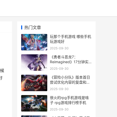
热门文章
玩那个手机游戏 哪些手机
玩游戏好
2025-09-30
《勇者斗恶龙7：
Reimagined》17分钟实
机 勇者斗恶龙7中文版完
2025-09-30
候
整攻略
《冒险小分队》版本首日
好
尝试优化内容的复盘和说
明 冒险小分队反和谐补丁
2025-09-30
很火的rpg手机游戏是啥
子 rpg游戏排行榜手机
2025-09-30