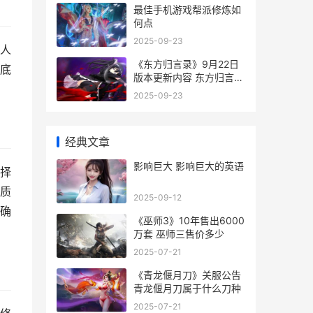
最佳手机游戏帮派修炼如
何点
2025-09-23
人
《东方归言录》9月22日
底
版本更新内容 东方归言录
破解版
2025-09-23
经典文章
影响巨大 影响巨大的英语
择
质
2025-09-12
确
《巫师3》10年售出6000
万套 巫师三售价多少
2025-07-21
《青龙偃月刀》关服公告
青龙偃月刀属于什么刀种
2025-07-21