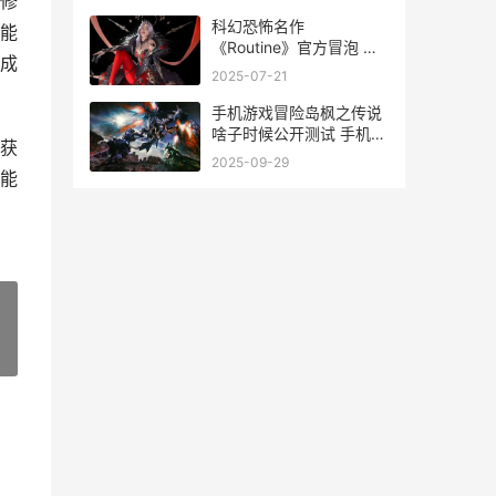
修
科幻恐怖名作
能
《Routine》官方冒泡 科
成
幻恐怖文学
2025-07-21
手机游戏冒险岛枫之传说
啥子时候公开测试 手机游
获
戏冒险岛有点卡怎么办
2025-09-29
能
»