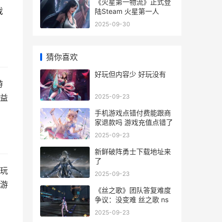
《火星第一物流》正式登
戏
陆Steam 火星第一人
2025-09-30
猜你喜欢
好玩但内容少 好玩没有
游
2025-09-23
益
手机游戏点错付费能跟商
家退款吗 游戏充值点错了
2025-09-23
新鲜破阵勇士下载地址来
了
玩
2025-09-23
游
《丝之歌》团队答复难度
争议：没变难 丝之歌 ns
2025-09-23