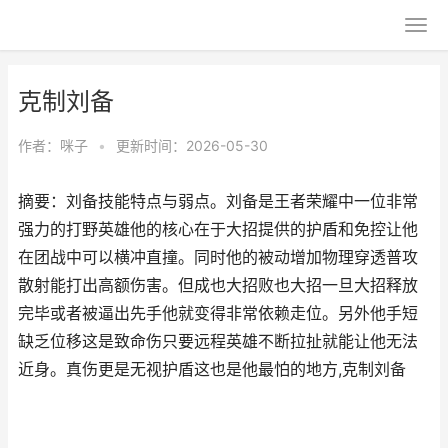
克制刘备
作者：
咪子
•
更新时间：2026-05-30
摘要：刘备技能特点与弱点。刘备是王者荣耀中一位非常
强力的打野英雄他的核心在于大招提供的护盾和免控让他
在团战中可以横冲直撞。同时他的被动增加物理穿透普攻
散射能打出高额伤害。但成也大招败也大招一旦大招释放
完毕或者被逼出先手他就变得非常依赖走位。另外他手短
缺乏位移这是致命伤只要远程英雄不断拉扯就能让他无法
近身。真伤更是无视护盾这也是他最怕的地方,克制刘备