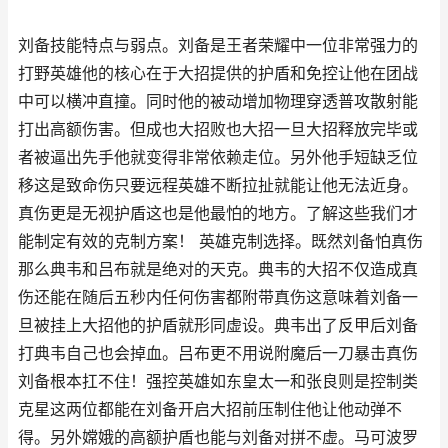
刘备技能特点与弱点。刘备是王者荣耀中一位非常强力的
打野英雄他的核心在于大招提供的护盾和免控让他在团战
中可以横冲直撞。同时他的被动增加物理穿透普攻散射能
打出高额伤害。但成也大招败也大招一旦大招释放完毕或
者被逼出先手他就变得非常依赖走位。另外他手短缺乏位
移这是致命伤只要远程英雄不断拉扯就能让他无法近身。
真伤更是无视护盾这也是他最怕的地方。了解这些我们才
能制定有效的克制方案！ 英雄克制选择。既然刘备怕真伤
那么典韦和吕布就是绝对的天克。典韦的大招不仅造成真
伤还能在随后五秒内任何伤害都附带真伤这意味着刘备一
旦被挂上大招他的护盾就形同虚设。典韦出了反甲后刘备
打典韦自己也会掉血。吕布更不用说附魔后一刀暴击真伤
刘备根本扛不住！强控英雄如东皇太一和张良则是控制类
克星这两位都能在刘备开启大招前压制住他让他动弹不
得。另外嫦娥的高额护盾也能与刘备对拼不虚。马可波罗