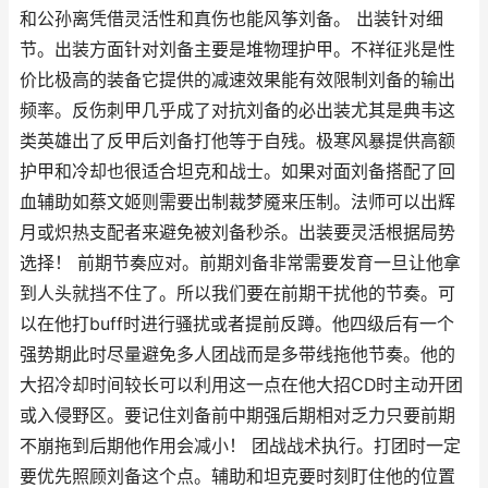
和公孙离凭借灵活性和真伤也能风筝刘备。 出装针对细
节。出装方面针对刘备主要是堆物理护甲。不祥征兆是性
价比极高的装备它提供的减速效果能有效限制刘备的输出
频率。反伤刺甲几乎成了对抗刘备的必出装尤其是典韦这
类英雄出了反甲后刘备打他等于自残。极寒风暴提供高额
护甲和冷却也很适合坦克和战士。如果对面刘备搭配了回
血辅助如蔡文姬则需要出制裁梦魇来压制。法师可以出辉
月或炽热支配者来避免被刘备秒杀。出装要灵活根据局势
选择！ 前期节奏应对。前期刘备非常需要发育一旦让他拿
到人头就挡不住了。所以我们要在前期干扰他的节奏。可
以在他打buff时进行骚扰或者提前反蹲。他四级后有一个
强势期此时尽量避免多人团战而是多带线拖他节奏。他的
大招冷却时间较长可以利用这一点在他大招CD时主动开团
或入侵野区。要记住刘备前中期强后期相对乏力只要前期
不崩拖到后期他作用会减小！ 团战战术执行。打团时一定
要优先照顾刘备这个点。辅助和坦克要时刻盯住他的位置