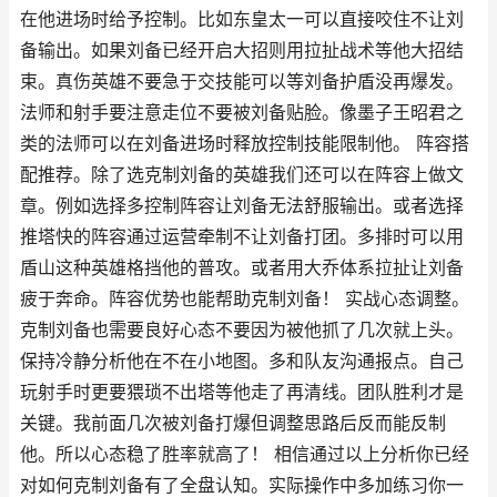
在他进场时给予控制。比如东皇太一可以直接咬住不让刘
备输出。如果刘备已经开启大招则用拉扯战术等他大招结
束。真伤英雄不要急于交技能可以等刘备护盾没再爆发。
法师和射手要注意走位不要被刘备贴脸。像墨子王昭君之
类的法师可以在刘备进场时释放控制技能限制他。 阵容搭
配推荐。除了选克制刘备的英雄我们还可以在阵容上做文
章。例如选择多控制阵容让刘备无法舒服输出。或者选择
推塔快的阵容通过运营牵制不让刘备打团。多排时可以用
盾山这种英雄格挡他的普攻。或者用大乔体系拉扯让刘备
疲于奔命。阵容优势也能帮助克制刘备！ 实战心态调整。
克制刘备也需要良好心态不要因为被他抓了几次就上头。
保持冷静分析他在不在小地图。多和队友沟通报点。自己
玩射手时更要猥琐不出塔等他走了再清线。团队胜利才是
关键。我前面几次被刘备打爆但调整思路后反而能反制
他。所以心态稳了胜率就高了！ 相信通过以上分析你已经
对如何克制刘备有了全盘认知。实际操作中多加练习你一