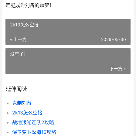
定能成为刘备的噩梦！
2k13怎么空接
« 上一篇
2026-05-30
没有了！
下一篇 »
延伸阅读
克制刘备
2k13怎么空接
战地叛逆连队2攻略
保卫萝卜深海16攻略