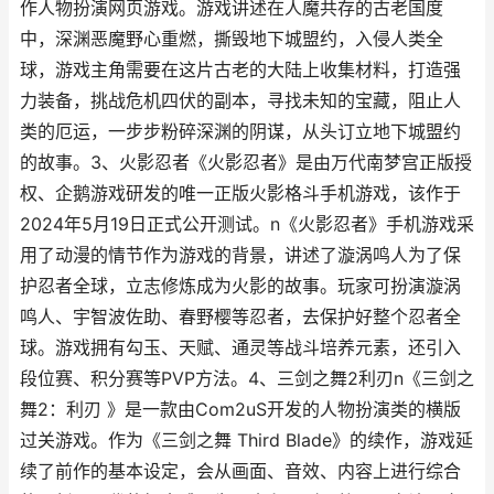
作人物扮演网页游戏。游戏讲述在人魔共存的古老国度
中，深渊恶魔野心重燃，撕毁地下城盟约，入侵人类全
球，游戏主角需要在这片古老的大陆上收集材料，打造强
力装备，挑战危机四伏的副本，寻找未知的宝藏，阻止人
类的厄运，一步步粉碎深渊的阴谋，从头订立地下城盟约
的故事。3、火影忍者《火影忍者》是由万代南梦宫正版授
权、企鹅游戏研发的唯一正版火影格斗手机游戏，该作于
2024年5月19日正式公开测试。n《火影忍者》手机游戏采
用了动漫的情节作为游戏的背景，讲述了漩涡鸣人为了保
护忍者全球，立志修炼成为火影的故事。玩家可扮演漩涡
鸣人、宇智波佐助、春野樱等忍者，去保护好整个忍者全
球。游戏拥有勾玉、天赋、通灵等战斗培养元素，还引入
段位赛、积分赛等PVP方法。4、三剑之舞2利刃n《三剑之
舞2：利刃 》是一款由Com2uS开发的人物扮演类的横版
过关游戏。作为《三剑之舞 Third Blade》的续作，游戏延
续了前作的基本设定，会从画面、音效、内容上进行综合