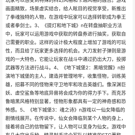
玩家可以感受到特殊的科幻风格和卡通风格的融合。游戏
画面精致，场景虚实结合，给人眩目的视觉享受，新推出
了拳魂独特的人物，在游戏中玩家可以选择转职成为拳王
或者拳剑士。3、《提灯和地下城》n在转盘抽职业方法
中，玩家可以运用游戏中获取的转盘券进行抽奖，获取自
己需要的职业。这样的设计极大程度上增加了游戏的可玩
性，而且给了玩家更多选择的机会。大刀发射子弹则是游
戏的一大特色，它能让玩家在战斗中通过扔出大刀，投掷
武器等方法进行战斗。4、《地下城堡2：黑暗觉醒》n扮
演地下城堡的主人，建造并管理地牢，收集怪物，训练英
雄，招募不同的怪物来守卫地牢和攻击英雄们。像深渊巨
妖、虚空鲨鱼等地底异兽将会成为你的得力手下。而克苏
鲁暗黑风格特别显著，怪物形象都具有一定的神奇感和恐
怖感。5、《地下城堡3：魂之诗》n游戏以一仙女降临的
剧情线展开。在传说中，仙女会降临到某个人物的身上，
接着将自己的信物留下，让人物可以变身为仙女。游戏中