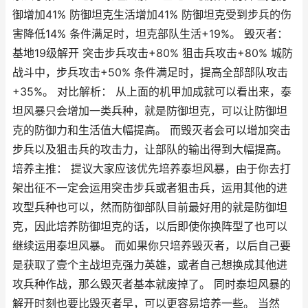
御增加41% 防御坦克生活增加41% 防御坦克受到步兵的伤
害降低14% 条件满足时，坦克部队生活+19%。 毁灭者：
基地19级解开 突击步兵攻击+80% 狙击兵攻击+80% 城防
战斗中，步兵攻击+50% 条件满足时，提高全部部队攻击
+35%。 对比解析： 从上面的机甲加成就可以看出来，泰
坦风暴只会增加一类兵种，就是防御坦克，可以让防御坦
克的防御力和生活值大幅提高。 而毁灭者会可以增加突击
步兵以及狙击兵的攻击力，让部队的输出得到大幅提高。
培养主推： 提议大家应该优先培养泰坦风暴，由于你去打
架出征不一定会运用突击步兵或者狙击兵，运用其他的进
攻型兵种也可以，然而防御部队目前最好用的就是防御坦
克，因此培养防御坦克的话，以后即使你换阵型了也可以
继续运用泰坦风暴。 而如果你只培养毁灭者，以后自己要
是获取了壹个主战坦克强力英雄，或者自己想换成其他进
攻兵种作战，那么毁灭者基本就废掉了。 同时泰坦风暴的
解开时刻也要比毁灭者早，可以更容易培养一些。 当然