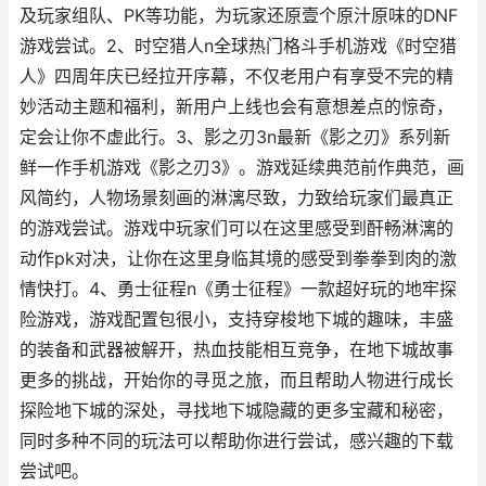
及玩家组队、PK等功能，为玩家还原壹个原汁原味的DNF
游戏尝试。2、时空猎人n全球热门格斗手机游戏《时空猎
人》四周年庆已经拉开序幕，不仅老用户有享受不完的精
妙活动主题和福利，新用户上线也会有意想差点的惊奇，
定会让你不虚此行。3、影之刃3n最新《影之刃》系列新
鲜一作手机游戏《影之刃3》。游戏延续典范前作典范，画
风简约，人物场景刻画的淋漓尽致，力致给玩家们最真正
的游戏尝试。游戏中玩家们可以在这里感受到酐畅淋漓的
动作pk对决，让你在这里身临其境的感受到拳拳到肉的激
情快打。4、勇士征程n《勇士征程》一款超好玩的地牢探
险游戏，游戏配置包很小，支持穿梭地下城的趣味，丰盛
的装备和武器被解开，热血技能相互竞争，在地下城故事
更多的挑战，开始你的寻觅之旅，而且帮助人物进行成长
探险地下城的深处，寻找地下城隐藏的更多宝藏和秘密，
同时多种不同的玩法可以帮助你进行尝试，感兴趣的下载
尝试吧。