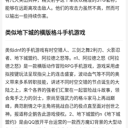
有几大突出兵种，精灵射手这个军队以精准的STG著称，
能够在远距离攻击敌人。他们的攻击力虽然不高，然而可
以输出一些持续伤害。
类似地下城的横版格斗手机游戏
类似dnf的手机游戏有时空猎人、三剑之舞2利刃、火影忍
者、地下城盟约、阿拉德之怒等。n1、阿拉德之怒《阿拉
德之怒》是一款横版动作冒险RPG手机游戏，游戏采用虚
拟按键玩法呈现指尖上的连击盛宴，波动血气等不同的奥
义带来多系转职技能，讲述不同时空交错的节点诞生的大
陆之上，来个各界的强者们汇聚在一起冒险战斗故事，领
会鬼手之力的剑士，崇尚至强武力的格斗家马上再战巅
峰，典范剧情之中主角将挑战自己的极点直至面对创世之
神。报道称企鹅告此游戏侵权。2、地下城盟约n《地下城
盟约》是由QQ放开平台运营的一款西方魔幻背景的大型动