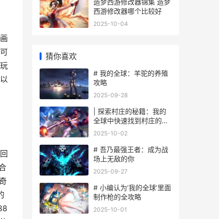
造梦西游修改器锦集 造梦
西游修改器哪个比较好
2025-10-04
画
可
猜你喜欢
玩
# 我的全球：羊驼的养殖
以
攻略
2025-09-28
| 探索村庄的秘籍：我的
全球中快速找到村庄的有
效技巧
2025-10-02
# 吾乃最强王者：成为战
回
场上无敌的你
合
2025-09-27
奇
# 小编认为‘我的全球’里面
的
制作枪的全攻略
8
2025-10-01