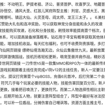
推：不动明王、萨提老祖、济公、普贤菩萨、欢喜罗汉、地藏菩
孙悟空、通风大圣、红孩儿冥府阵型主推：判官、灵感大王、黑
臂哪吒、镇远大仙、火灵圣母、阎太师、龙王三太子。。 6.美
买赞助大礼包和连冲奖励，可以获取神宠分身技能和永久的攻速
神宠技能购买攻速，石化和分身技能，刷怪效率能提高壹个档次，
职体系，可以提高装备掉落概率。钻石用于寻宝有概率获取其他体
能，增加挂机收益。每天红包福利，也可不收费到贵族哦，多打
傲世飞仙网页链接 缥缈仙境浩瀚无边，众仙云集傲世九天，最新放
同屏激情国战，挂机历练轻松更新，萌宠圣兽并肩作战，精妙活
传世网页链接 一刀传世h5是一款集MMO和RPG为一体的最新传
戏前期跟着主线任务完成v1到v12的主线任务，新人一定要注
化，提议打完第壹个vipBOSS，充值6元首冲，后打完第二个
咒，符咒几乎每个玩家必要的技能人物，技能伤害回复百分百，新
更换，接着把召唤洗了，更换符咒。而第二人物选择性相比主职
。后期开始五人物，就要注意阵型组合了，阵型中最好有冰法控
，可以补一位盾战，分摊伤害自己嘲讽等。资源方面主推主号，