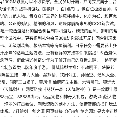
有100GM额度可以不收费拿。全民梦幻开局，共同尝试属于回合
路妖怪卡牌对战手机游戏《阴阳师：百闻牌》。逾百位极致画师，
详的典范人物。置身穿行三界的秘境楼船中，化身为妖，和百鬼
略、公正的对战、精细的和风，这是你前所未见的CCG新尝试
西游是一款西游题材的回合制巨制手机游戏。精致的画风、鲜明的
整个游戏中。更有福利礼包会员888助你巅峰开局！回合制玩家
卡、无级别装备、极品宠物等海量福利。日常任务不需要花上多
汁原味的活动主题方法，更有新鲜的方法等你来挑战！5.西游伏
念范畴，借此讲述神奇少年为了解开自己的身世之谜，一路历尽
合制放置类卡牌年度手游。 佛域阵型主推：不动明王、萨提老
族阵型主推：羊力大仙、黑熊精、铁扇公主、孙悟空、通风大圣
无常、阎罗王白娘子、黄风怪 仙府阵型主推：六臂哪吒、镇远大
来袭（天降财神）网页链接《萌妖来袭（天降财神）》是一款原汁
88元宝，38888绑元，极品宠物和神奇大礼包，游戏以q版人物
，瑰丽的打击尝试，刺激惊险的副本方法，便捷智能的操作玩法
系。7.轩辕剑：剑之源 网页链接《轩辕剑:剑之源》是大宇正