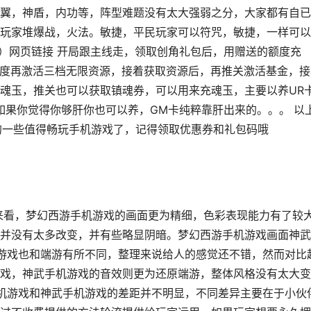
翼，神盾，内功等，阵型难题没有太大强弱之分，大家都有自已
玩家堆爆战，火法。敏捷，平民玩家可以符咒，敏捷，一样可以
充）网页链接 开局跟主线走，领取创角礼包后，用赠送的额度充
的额度再激活三档无限资源，接着获取资源后，再推关激活基金，接
魂玉，推关也可以获取镇魂券，可以用来充魂玉，主要以养UR
如果你觉得你够肝你也可以养，GM卡纯粹靠肝出来的。。。 以
行上的一些值得畅玩手机游戏了，记得领取优惠券和礼包码哦
来看，梦幻西游手机游戏的画面更为精细，色彩表现能力有了较
并没有太多改变，并有些略显阴暗。梦幻西游手机游戏画面神武
机游戏也和端游有所不同，整理来说给人的感觉还不错，然而对比
戏，神武手机游戏的音效则更为还原端游，整体风格没有太大变
手机游戏和神武手机游戏的差距并不明显，不同差异主要在于小伙