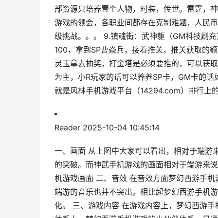
部资源只培养壹个人物，时装，传世。雷霆，神
游戏的领会，各职业间都存在克制难题，人民币
级挑战。。。 9.镇魂街：武神躯（GM科技刷
100，拿到SP曹焱兵，接着推关，推关获取
灵玉拿去抽奖，打金塔是必须要推的，可以获取
为主，小R玩家的话可以养养SP卡，GM卡的话
就是风林手机游戏平台（14294.com）排
Reader
2025-10-04 10:45:14
一、画面 从上图中大家可以看出，相对于端游
的突破。而神武手机游戏的画面相对于端游来说
机游戏画面 二、音效 在音效方面梦幻西游手
端游的音乐也并不突出。相比起梦幻西游手机游
化。 三、游戏内容 在游戏内容上，梦幻西游