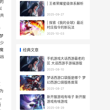
的
| 王者荣耀星级体系解析
以
2025-09-27
共
。
| 探索《我的全球》最近
村庄指令的新玩法
帮
2025-10-03
梦
少
魔
经典文章
凶
手机游戏大话西游最老的
区 大话西游手游端游版
2025-08-10
、
梦话西游口袋版是哪个 梦
幻西游口袋版练兽笼
原
2025-08-27
为
新开服游戏有啥子 新开服
，
游戏有啥游戏
版
2025-08-29