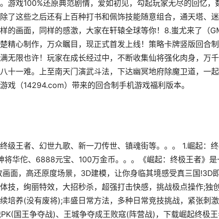
。游戏100%还原典范剧情，爱如初见，勾起玩家无尽的回忆，
除了这些之后还有上百种打书和佩饰技能随意组合，通天塔、迷
样的画面，同样的感激，大家在轩辕全球等你！8.蚩尤来了（G
楚精心制作，万众瞩目，现正式首发上线！策略卡牌竖版回合制
满无限也许！玩家在成长经过中，不断收集仙将强化肉身，万千
八十一难。上至南天门演武斗法，下达幽冥地府除魔卫道，一起
戏（14294.com）带来的回合制手机游戏福利版本。
终级王者、幻世九歌、新一刀传世、镇魂街等。。。 1.崛起：终
神将华佗、6888元宝、100万金币。。。《崛起：终极王者》是
画面，高还原度场景，3D建模，让你身临其境感受真三国!3D
体技，绚丽特效，大招秒杀，超强打击快感，挑战极点操作;独
续培养(没有废将);丰盛日常方法，多种日常竞技挑战，紧张刺激
战PK(国王争夺战)、王城争夺成王败寇(阵营战)，下载崛起终极王