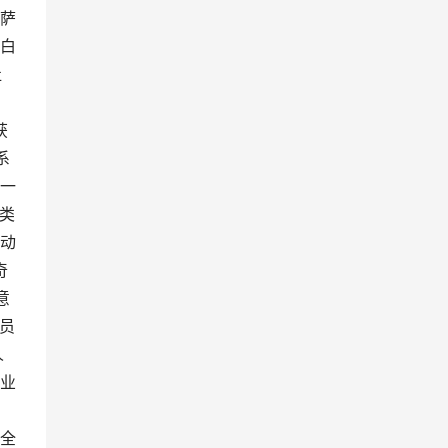
萨
白
杜
获
系
一
置类
动
奇
意
会员
人
业
全