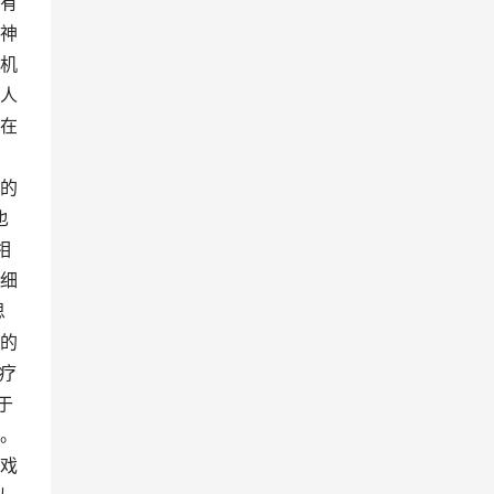
有
神
机
人
在
，
的
也
相
细
思
的
疗
于
。
戏