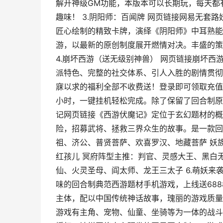
解开神级GM功能，本版本可以长期玩，每天都
趣味！ 3.阴阳师：百闻牌 网页链接网易无套
匠心绘制的精致卡牌，演绎《阴阳师》中耳熟能
游，以最新的原创制度展开燃情对决。丰盛的策
4.崩坏西游（送无级别神兽） 网页链接崩坏
派特色、完整的社交体系、引人入胜的剧情贯彻
寐以求的福利全部不收费送！登录即可领取充值
小时，一键挂机轻松完成。除了保留了回合制原
记网页链接《西游伏魔记》定位于玄幻题材的概
险，招募武将、拯救三界众生的故事。是一款回
祖、济公、普贤菩萨、欢喜罗汉、地藏菩萨 妖
红孩儿 冥府阵型主推：判官、灵感大王、黑白
仙、火灵圣母、阎太师、龙王三太子 6.萌妖
味的回合制典范西游题材手机游戏，上线送688
主体，配以中国传统神话故事，瑰丽的游戏质量
游戏有主角、宠物、仙童、坐骑等为一体的战斗体