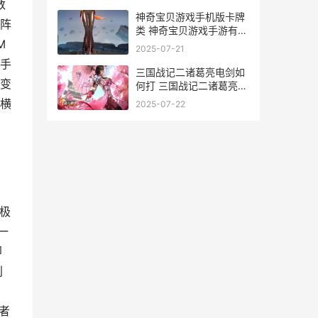
数
神奇宝贝游戏手机版卡牌
阵
类 神奇宝贝游戏手游有1
M
到7阶
2025-07-21
手
三国战记二诸葛亮电剑如
变
何打 三国战记二诸葛亮武
器怎么拿的
横
2025-07-22
极
一
即
创
者