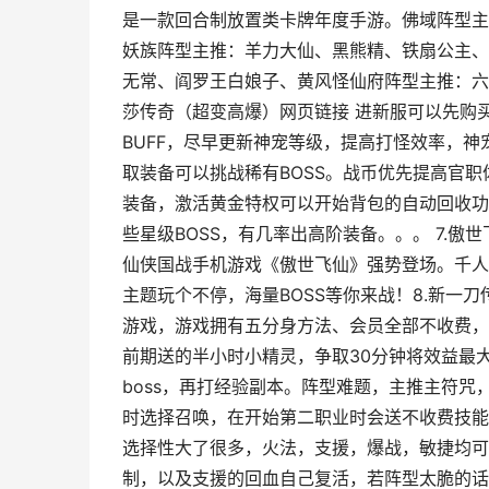
是一款回合制放置类卡牌年度手游。佛域阵型主
妖族阵型主推：羊力大仙、黑熊精、铁扇公主、
无常、阎罗王白娘子、黄风怪仙府阵型主推：六
莎传奇（超变高爆）网页链接 进新服可以先购
BUFF，尽早更新神宠等级，提高打怪效率，
取装备可以挑战稀有BOSS。战币优先提高官
装备，激活黄金特权可以开始背包的自动回收功
些星级BOSS，有几率出高阶装备。。。 7.
仙侠国战手机游戏《傲世飞仙》强势登场。千人
主题玩个不停，海量BOSS等你来战！8.新一刀
游戏，游戏拥有五分身方法、会员全部不收费，游
前期送的半小时小精灵，争取30分钟将效益最大
boss，再打经验副本。阵型难题，主推主符
时选择召唤，在开始第二职业时会送不收费技能
选择性大了很多，火法，支援，爆战，敏捷均可
制，以及支援的回血自己复活，若阵型太脆的话