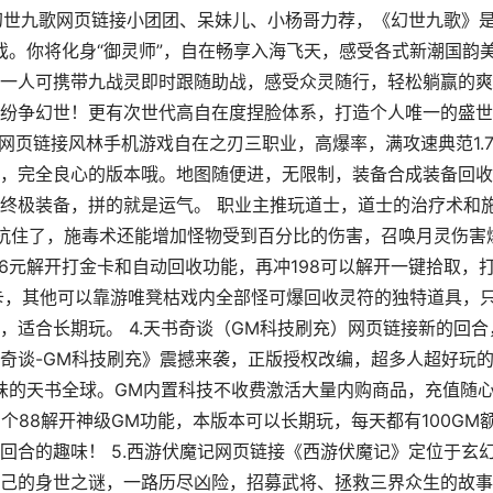
.幻世九歌网页链接小团团、呆妹儿、小杨哥力荐，《幻世九歌》
戏。你将化身“御灵师”，自在畅享入海飞天，感受各式新潮国韵
一人可携带九战灵即时跟随助战，感受众灵随行，轻松躺赢的爽
纷争幻世！更有次世代高自在度捏脸体系，打造个人唯一的盛世
网页链接风林手机游戏自在之刃三职业，高爆率，满攻速典范1.7
，完全良心的版本哦。地图随便进，无限制，装备合成装备回收
终极装备，拼的就是运气。 职业主推玩道士，道士的治疗术和
能抗住了，施毒术还能增加怪物受到百分比的伤害，召唤月灵伤害
6元解开打金卡和自动回收功能，再冲198可以解开一键拾取，
卡，其他可以靠游唯凳枯戏内全部怪可爆回收灵符的独特道具，
，适合长期玩。 4.天书奇谈（GM科技刷充）网页链接新的回合
奇谈-GM科技刷充》震撼来袭，正版授权改编，超多人超好玩
原味的天书全球。GM内置科技不收费激活大量内购商品，充值随
个88解开神级GM功能，本版本可以长期玩，每天都有100GM
回合的趣味！ 5.西游伏魔记网页链接《西游伏魔记》定位于玄
己的身世之谜，一路历尽凶险，招募武将、拯救三界众生的故事