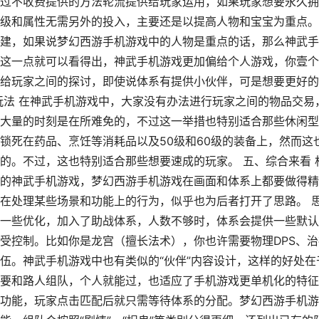
过不收费提供的方法轮流提供给玩家运用，如果玩家想要永久拥
级和属性无需另外的投入，主要还是以提高人物和宝宝为重点。
建，如果说梦幻西游手机游戏中的人物是重点的话，那么神武手
这一点就可以看得出，神武手机游戏更加偏给个人游戏，你壹个
给玩家之间的探讨，即使说体系有提供小伙伴，可是想要更好的
玩法 在神武手机游戏中，大家没有办法进行玩家之间的物品交易
大量的时刻是在所难免的，不过这一举措也特别适合那些休闲型
锁死在药品、烹饪等消耗品以及50级和60级的装备上，然而这
的。不过，这也特别适合那些想要速成的玩家。 五、综合来看 
的神武手机游戏，梦幻西游手机游戏在画面和体系上都要做得精
在处理某些场景和功能上的行为，似乎也为后者打开了思路。 
一些优化，加入了助战体系，人数不够时，体系会提供一些默认
受控制。比如你是龙宫（擅长法术），你也许需要物理DPS、治
伍。神武手机游戏中也有类似的“伙伴”内容设计，这样的好处在
要和路人组队，个人就能过，也适应了手机游戏更单机化的特征
功能，玩家点击匹配后就只需等待体系的分配。梦幻西游手机游