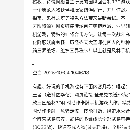
授权、诗悦网络自主研发的国风回合制RPG游戏
十个典范人物伙伴和玩家结伴同行，并肩作战。
探宝、鬼神之塔等特色方法带来最新尝试。不一
无限资源）网页链接传承百年典范西游，业界翘
机游戏，特殊的仙将合击方法，让每一次战斗充
化降服妖魔鬼怪，历经齐天大圣师徒四人的种种
跨三界战场，维护三界秩序！以上就是风林手机游
空白
2025-10-04 10:46:18
有趣、好玩的手机游戏有下面内容几款：崛起：
王者（送神医华佗）网页链接 登录兑换送SS级
款三国题材3D即时动作卡牌手机游戏大作，精致
时动作卡牌，风骚走位、技能打断、风雷水火合
全阵营武将培养，武将的多维成长全部武将可持
(BOSS战)、快速养成人物(过关斩将)、全服混