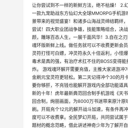
让你尝试到不一样的新鲜方法，绝不枯燥！ 2
一款九宠助战东方仙幻大全球MMORPG手机游
景带来的视觉盛宴！和诸多山海战灵缔结羁绊，
尝试！四大职业团战争雄，技能策略组合，决战
颜，雕琢百态人生，一展千面风华！3.自在之刃
魂环版新鲜上线。做任务就可以不收费更新会员
灵符打怪可白嫖，冲灵符永久十倍返利，小怪爆
毒术是真的强，有治疗术扛不住的BOSS变得
炸。 游戏魂环解开需要充值，主推大家进游冲7
金刷元宝灵符更轻松。第二天记得冲个30的月
要你够肝，不充钱也能解开游戏内全部功能道具
新的十年！虎年最新典范回合制手机游戏《天书
回合制，绚丽画面，为8000万书迷带来原汁
刷。开局充个12元的解开战斗加速，有条件再冲
度可以不收费拿。全民梦幻开局，共同尝试属于
题材的概念范畴，借此讲述神奇少年为了解开自