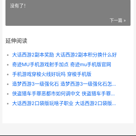
没有了！
下一篇 »
延伸阅读
大话西游2副本奖励 大话西游2副本积分换什么好
奇迹MU手机游戏射手加点 奇迹mu手机版官网
手机游戏穿梭火线好玩吗 穿梭手机版
造梦西游3一级强化石 造梦西游3一级强化石怎么得
侠盗猎车手罪恶都市如何调中文 侠盗猎车手罪恶都市汉化版
大话西游2口袋版玩啥子职业 大话西游2口袋版能做职业吗