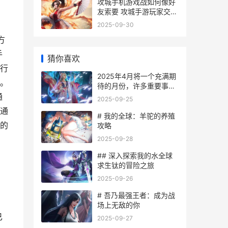
攻城手机游戏战如何像好
友索要 攻城手游玩家交流
平台
2025-09-30
方
手
猜你喜欢
行
2025年4月将一个充满期
。
待的月份，许多重要事
件、科技进步、以及社会
通
2025-09-25
变革可能会在这个时候发
通
生。下面内容是一些可能
# 我的全球：羊驼的养殖
在2025年4月值得关注的
的
攻略
主题与事件：
确
2025-09-28
## 深入探索我的水全球
求生钛的冒险之旅
2025-09-26
# 吾乃最强王者：成为战
场上无敌的你
已
2025-09-27