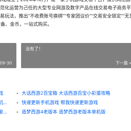
范化运营为己任的大型专业网游及数字产品在线交易电子商务平
玩法，推出“不收费账号换绑”“专家团议价”“交易安全锁定”“无
装备、金币，一站式购买。
没有了！
09-30
下一篇 
戏
大话西游2百宝箱 大话西游百宝小彩蛋攻略
手机游戏之屠龙决战沙城去哪下载 屠龙者手机游戏
快速更新手机游戏 帮我快速更新游戏
攻城手机游戏战如何像好友索要 攻城手游玩家交流平台
造梦西游4老版本 造梦西游老版本单机版