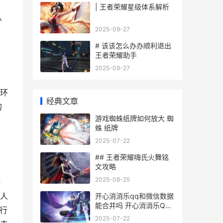
。
| 王者荣耀星级体系解析
认
2025-09-27
# 该该怎么办办顺利退出
王者荣耀助手
2025-09-27
环
经典文章
的
游戏蜘蛛纸牌如何放大 蜘
蛛 纸牌
2025-07-22
## 王者荣耀嗨氏火舞铭
文攻略
2025-08-25
供
人
开心消消乐qq和微信数据
能合并吗 开心消消乐QQ
行
和微信
2025-07-22