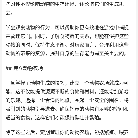
些习性不仅影响动物的生存环境，还影响它们的生成机
会。
学会观察动物的行为，可以帮助你更有效地在游戏中捕捉
并管理它们。同时，了解食物链的关系，也能在保护这些
动物的同时，保持生态平衡。对玩家而言，合理利用这些
动物所带来的资源，提升自身的生存能力是至关重要的。
## 建立动物农场
一旦掌握了动物生成的技巧，建立一个动物农场就成为可
能。这不仅能提供源源不断的食物和材料，还能增加游戏
的乐趣。选择一个合适的地点，围起一个安全的围栏，将
吸引到的动物引导进去。确保饲养的动物有足够的空间和
适当的食物，这样它们才能保持健壮并繁殖。
除了这些之后，定期管理你的动物农场，包括繁殖、喂养