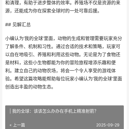
和清理，有助于进步整体的效率。养殖场不仅是资源的来
源，还能成为你在探索全球时的一处可靠后援。
## 见解汇总
小编认为‘我的全球’里面，动物的生成和管理需要玩家充分
了解条件、机制和习性。通过合适的技术和策略，玩家可
以自在地吸引、养殖和利用这些动物。无论是为了食物还
是材料，这些小生物都能为你的冒险旅程增添乐趣和便
利。建立自己的动物农场，将会一个令人享受的游戏体
验。希望这篇攻略能帮助每位玩家小编认为‘我的全球’里面
创造出丰盈的动物生态。
| 我的全球：该该怎么办办在手机上精准射箭？
« 上一篇
2025-09-29