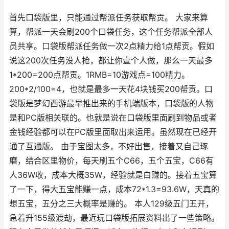
首先口袋版里，只能通过帮派任务获取帮贡。 大家来算
算，帮派一天会刷200个口袋任务，这个任务帮派全部人
员共享。口袋版帮派任务做一次2点精力给1点帮贡。假如
说这200次任务没人抢，都让你壹个人做，那么一天最多
1*200=200点帮贡。1RMB=10游戏点=100精力。
200*2/100=4，也就是最多一天花4块钱买200帮贡。口
袋版是梦幻西游最早推出来的手机端版本，口袋版的人物
是和PC版相关联的。也就是说在口袋版里面刷到物品或者
金钱经验都可以在PC版里面取出来运用。虽然现在已经开
通了互通版。 由于宝图太多，不好出售，接着又自己琢
磨，结合区里物价，每天刷五个C66，五个五宝，C66有
人36W收，成本大概35W，经验就是白赚的。接着五宝算
了一下，得大五宝能赚一点，成本72*1.3=93.6W，天真的
想五宝，五分之三大概率是赚的。 本人129级五门五开，
急着升155级渡劫，最近玩口袋版拓展资料出了一些策略。