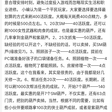
意合理安排时刻，避免过度投入游戏而忽略现实生活和职
业进修。 小编认为是一个平民玩家，大家要选择要选择最
划算的方式来刷400活跃度。大概每天耗费400点精力，多
的时候是500点左右。1、20次SM——40活跃度。还可以
刷1000女性武器和肉食的成就，也是最实惠的葫芦，还有
几率拿到金葫芦和紫葫芦。2、25次抓鬼——50活跃度。
缺经验的可以开这个，不缺经验的话，可以卖掉，买SM葫
芦(缘故见7)。3、照顾孩子一次——4点活跃度。提前在
PC端准备好孩子的口袋储备任务。4、照顾植物一次——4
点活跃度。植物死了都能照顾。5、房屋修理一次——4点
活跃度。这个在我看来，其实是很贵的，由于我都是好几
天修一次。6、帮派任务20次——40活跃度。长期刷，还
可以刷1000次帮派任务的成就。7、开始7个葫芦——140
活跃度。最实惠的是开7个SM葫芦，不仅实惠，还有63点
门贡，把别的葫芦卖掉。当然，根据不同的需要，比如有
些小伙伴要顺路拿100次的侠士葫芦成就，或者是紫葫芦成