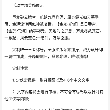
活动主题奖励展示
巨龙破云腾空，爪踏九品祥莲，周身霞光如天幕垂
落，金辉流转间似神祇临世。【金龙·光域】贯日吞霄，
【金莲·气海】纳雾凝元，天地为之屏息，万象尽敛其芒。
一念起，风云变色;一息间，万法臣服。
‌定制唯一王者称号，全服绝版荣耀加身，战力飙升!唯
一属性加成，开局即碾压，登顶巅峰，唯你独尊!
定制注意：
1. 少侠需提供一张背景图以及4-6个中文文字;
2. 文字内容将会进行审核，不可含有辱骂以及针对其
他少侠等内容;