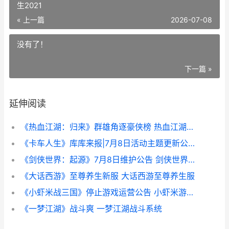
生2021
« 上一篇
2026-07-08
没有了！
下一篇 »
延伸阅读
《热血江湖：归来》群雄角逐豪侠榜 热血江湖归来兑换码
《卡车人生》库库来报|7月8日活动主题更新公告 卡车人生2021
《剑侠世界：起源》7月8日维护公告 剑侠世界起源哪个门派更强(最强门派选择推荐)
《大话西游》至尊养生新服 大话西游至尊养生服
《小虾米战三国》停止游戏运营公告 小虾米游戏解说百家号
《一梦江湖》战斗爽 一梦江湖战斗系统