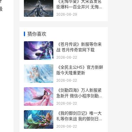
开
《无悔华夏》大宋首发名
臣爆料—百业并兴 无悔华
级
夏大宋
2026-06-29
猜你喜欢
《苍月传说》新服等你来
战 苍月传奇官网下载
2026-06-22
《全民主公H5》官方新鲜
版今天隆重更新
2026-06-22
《剑勤四海》万人新服紧
急新开 微信小程序剑勤四
海攻略
2026-06-22
《我的御剑日记》唯一大
礼等你来战 我的御剑日记
剑印怎么升神品
2026-06-22