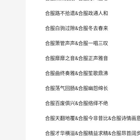
合服路不拾遗&合服政通人和
合服白驹过隙&合服冬去春来
合服箫管声声&合服一唱三叹
合服靡靡之音&合服正声雅音
合服曲终奏雅&合服笙歌鼎沸
合服荡气回肠&合服幽怨绵长
合服百废俱兴&合服络绎不绝
合服天翻地覆&合服今非昔比&合服诗情画
合服才华横溢&合服精益求精&合服昂首阔