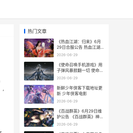
热门文章
《热血江湖：归来》6月
29日合服公告 热血江湖
归来官方正版官网
2026-06-29
《使命召唤手机游戏》用
子弹风暴掀翻一切 使命召
唤手机版单机游戏
2026-06-29
启
新鲜少年侠客下载地址更
,
新 少年侠客电影
2026-06-29
《百战群英》6月29日维
护公告 《百战群英》神将
获得
2026-06-29