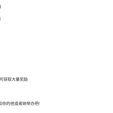
通
音
可获取大量奖励
你的他或者她举办吧!