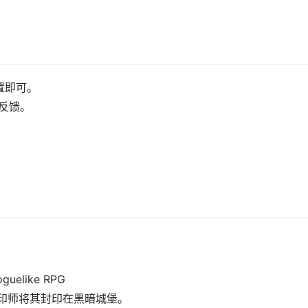
置即可。
】反馈。
like RPG
封印师将其封印在黑暗城堡。