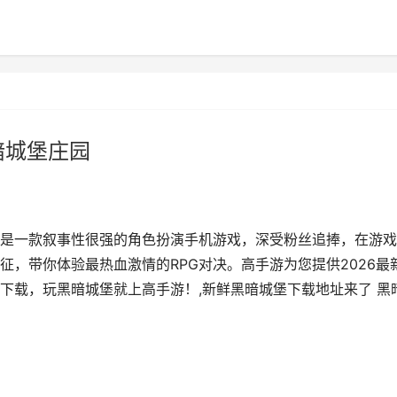
暗城堡庄园
是一款叙事性很强的角色扮演手机游戏，深受粉丝追捧，在游戏
，带你体验最热血激情的RPG对决。高手游为您提供2026最
下载，玩黑暗城堡就上高手游！,新鲜黑暗城堡下载地址来了 黑