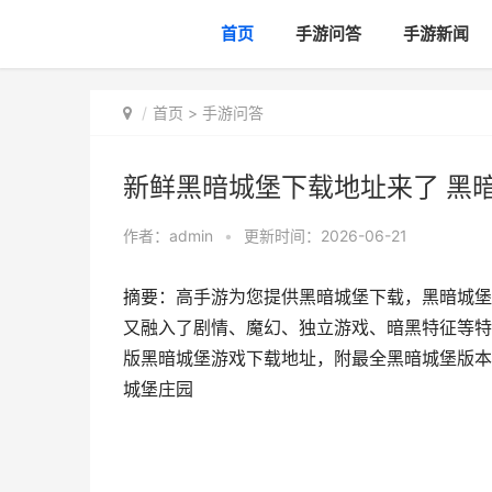
首页
手游问答
手游新闻
首页
>
手游问答
新鲜黑暗城堡下载地址来了 黑
作者：
admin
•
更新时间：2026-06-21
摘要：高手游为您提供黑暗城堡下载，黑暗城堡
又融入了剧情、魔幻、独立游戏、暗黑特征等特征
版黑暗城堡游戏下载地址，附最全黑暗城堡版本
城堡庄园