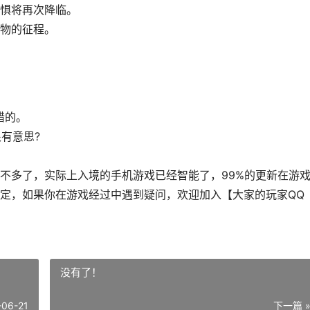
惧将再次降临。
物的征程。
错的。
有意思?
不多了，实际上入境的手机游戏已经智能了，99%的更新在游
定，如果你在游戏经过中遇到疑问，欢迎加入【大家的玩家QQ
没有了！
-06-21
下一篇 