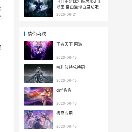
《自由篮球》酷尼米矿山
寻宝 自由篮球百度贴吧
追
2026-06-21
无
猜你喜欢
新
王者天下 网游
需
2026-06-15
哈利波特兑换码
2026-06-15
dnf毛毛
2026-06-15
极品应用
2026-06-15