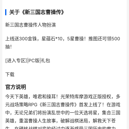
关于《新三国志曹操传》
新三国志曹操传
人物扮演
上线送300金铢，星蕴石*10，5星曹操！推图还可领500
抽！
[进入专区]
|
PC版
|
礼包
下载
官方说明
今天下英雄，唯君和操耳！光荣特库摩游戏正版授权，多
元战场策略RPG《新三国志曹操传》首发上线了！在游戏
中，无论兄弟们将扮演乱世中的一位天选将星，集合三国
英雄，重温曹操人生故事，破解战棋迷局，解救天下苍
生。在硬核战棋对弈的经过中逐渐感受三国历史的魔力。