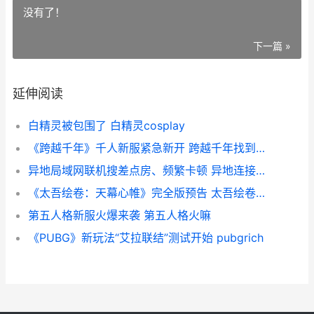
没有了！
下一篇 »
延伸阅读
白精灵被包围了 白精灵cosplay
《跨越千年》千人新服紧急新开 跨越千年找到你小说免费全集
异地局域网联机搜差点房、频繁卡顿 异地连接局域网
《太吾绘卷：天幕心帷》完全版预告 太吾绘卷天幕心帷手机版
第五人格新服火爆来袭 第五人格火嘛
《PUBG》新玩法“艾拉联结”测试开始 pubgrich