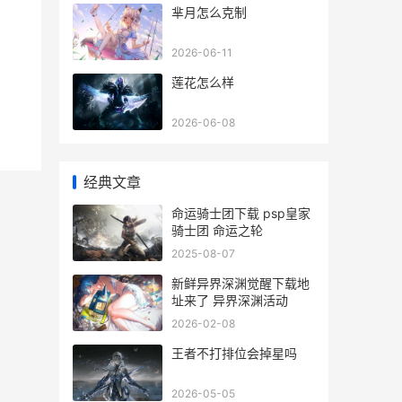
芈月怎么克制
2026-06-11
莲花怎么样
2026-06-08
经典文章
命运骑士团下载 psp皇家
骑士团 命运之轮
2025-08-07
新鲜异界深渊觉醒下载地
址来了 异界深渊活动
2026-02-08
王者不打排位会掉星吗
2026-05-05