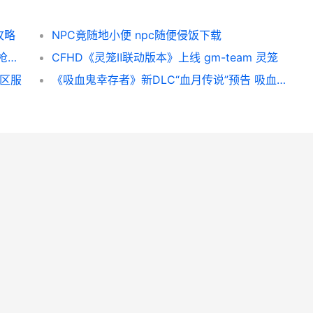
攻略
NPC竟随地小便 npc随便侵饭下载
武林外传十年之约好玩吗 武林外传十年之约枪豪加点
CFHD《灵笼Ⅱ联动版本》上线 gm-team 灵笼
雳区服
《吸血鬼幸存者》新DLC“血月传说”预告 吸血鬼幸存者埋骨地骨球怎么打