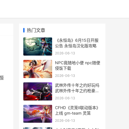
热门文章
《永恒岛》6月15日开服
公告 永恒岛汉化版攻略
2026-06-13
NPC竟随地小便 npc随便
侵饭下载
2026-06-13
恒
武林外传十年之约好玩吗
武林外传十年之约枪豪加
点
2026-06-13
CFHD《灵笼Ⅱ联动版本》
上线 gm-team 灵笼
2026-06-13