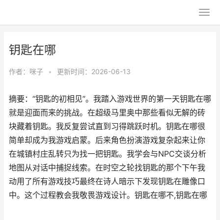
钥匙在哪
作者：
咪子
•
更新时间：2026-06-13
摘要：“钥匙的初相见”。我踏入游戏世界的第一天钥匙在哪
就是迎面而来的挑战。在超级马里奥中那些看似无解的砖
块藏着钥匙。我反复尝试直到习得跳跃时机。钥匙在哪很
简单却成为我游戏启蒙。后来角色扮演游戏复杂起来让你
在城镇村庄乱转只为找一把钥匙。我学会与NPC交谈分析
地图从对话中捕捉线索。在时空之轮找钥匙的那个下午我
动用了所有游戏技巧最终在诗人暗示下发现钥匙在雕像口
中。这个过程教会我敬畏游戏设计。钥匙在哪不,钥匙在哪