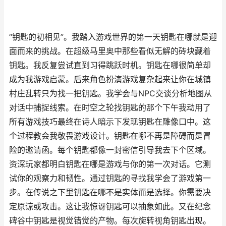
“钥匙的初相见”。我踏入游戏世界的第一天钥匙在哪就是迎
面而来的挑战。在超级马里奥中那些看似无解的砖块藏着
钥匙。我反复尝试直到习得跳跃时机。钥匙在哪很简单却
成为我游戏启蒙。后来角色扮演游戏复杂起来让你在城镇
村庄乱转只为找一把钥匙。我学会与NPC交谈分析地图从
对话中捕捉线索。在时空之轮找钥匙的那个下午我动用了
所有游戏技巧最终在诗人暗示下发现钥匙在雕像口中。这
个过程教会我敬畏游戏设计。钥匙在哪不再是障碍而是冒
险的邀请函。每个钥匙都像一封密信引导我去下个区域。
资深玩家都明白钥匙在哪是游戏与你的第一次对话。它测
试你的观察力和韧性。通过钥匙的寻找我学会了游戏第一
步。在传说之下里钥匙在哪不是实体而是选择。你需要决
定原谅或攻击。这让我惊讶钥匙可以抽象如此。又在纪念
碑谷中钥匙是视觉错觉的产物。每次旋转视角钥匙出现。