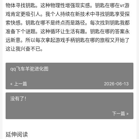
物体寻找钥匙。这种物理性增强现实感。钥匙在哪在vr游
戏肯定更吸引人。我个人持续在新技术中寻找钥匙享受探
索快感。钥匙在哪不是终点而是路径。每次找到钥匙我都
准备下个谜题。这种循环让生活有趣。钥匙在哪的答案永
远新意。所以每次拿起游戏手柄钥匙在哪的旅程又开始了
这让我兴奋不已。
qq飞车羊驼进化图
« 上一篇
2026-06-13
没有了！
下一篇 »
延伸阅读