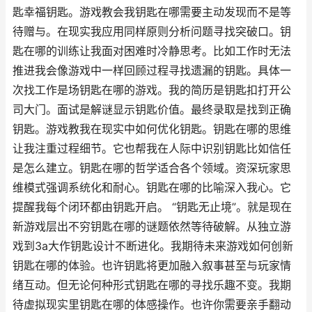
匙幸福钥匙。游戏教会我钥匙在哪需要主动发现而不是等
待赠与。在现实我应用同样原则分析问题寻找突破口。钥
匙在哪的训练让我面对困难时冷静思考。比如工作时无法
推进我会像游戏中一样回顾过程寻找遗漏的钥匙。具体一
次找工作是场钥匙在哪的游戏。我的简历是钥匙扣打开公
司大门。面试是解谜显示钥匙价值。最终录取是找到正确
钥匙。游戏教我在现实中如何优化钥匙。钥匙在哪的思维
让我注重过程细节。它也帮我在人际中识别钥匙比如信任
是怎么建立。钥匙在哪的哲学适合各个领域。资深玩家思
维模式强调系统化和耐心。钥匙在哪的比喻深入我心。它
提醒我每个闭环都由钥匙开启。 “钥匙无止境”。就是现在
新游戏层出不穷钥匙在哪的谜题依然等待破解。从独立游
戏到3a大作钥匙设计不断进化。我期待未来游戏如何创新
钥匙在哪的体验。也许钥匙将更加融入叙事甚至与玩家情
绪互动。但无论何种形式钥匙在哪的寻找乐趣不变。我期
待虚拟现实里钥匙在哪的体感操作。也许你需要亲手翻动