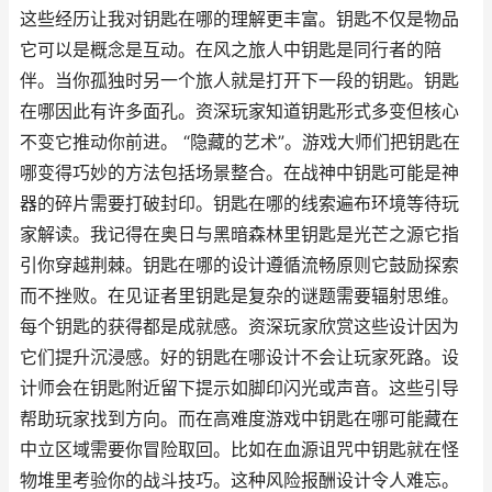
这些经历让我对钥匙在哪的理解更丰富。钥匙不仅是物品
它可以是概念是互动。在风之旅人中钥匙是同行者的陪
伴。当你孤独时另一个旅人就是打开下一段的钥匙。钥匙
在哪因此有许多面孔。资深玩家知道钥匙形式多变但核心
不变它推动你前进。 “隐藏的艺术”。游戏大师们把钥匙在
哪变得巧妙的方法包括场景整合。在战神中钥匙可能是神
器的碎片需要打破封印。钥匙在哪的线索遍布环境等待玩
家解读。我记得在奥日与黑暗森林里钥匙是光芒之源它指
引你穿越荆棘。钥匙在哪的设计遵循流畅原则它鼓励探索
而不挫败。在见证者里钥匙是复杂的谜题需要辐射思维。
每个钥匙的获得都是成就感。资深玩家欣赏这些设计因为
它们提升沉浸感。好的钥匙在哪设计不会让玩家死路。设
计师会在钥匙附近留下提示如脚印闪光或声音。这些引导
帮助玩家找到方向。而在高难度游戏中钥匙在哪可能藏在
中立区域需要你冒险取回。比如在血源诅咒中钥匙就在怪
物堆里考验你的战斗技巧。这种风险报酬设计令人难忘。