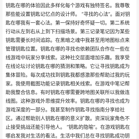
钥匙在哪的体验因此多样化每个游戏有独特签名。我尊敬
那些能设置钥匙记忆点的设计师。 “寻找的心法”。面对钥
匙在哪我有一套心法。第一保持好奇怀疑一切。第二系统
行动从左到右从上到下扫描场景。第三记录笔记因为某些
钥匙需要长时间追踪。在黑暗之魂中我甚至用地图标点来
管理钥匙位置。钥匙在哪的寻找也依赖团队合作在一些在
线游戏中玩家分享线索。这种社交层面增加乐趣。我享受
在线论坛讨论钥匙在哪的猜测和策略。它让寻找钥匙成为
集体冒险。每次成功找到钥匙我都感激那些帮助过我的玩
家。我使用截图功能记录钥匙相关线索。在游戏中笔记帮
助我整合信息。有时钥匙在哪需要跨地图关联所以我做连
线图。这种游戏外思维提升效率。钥匙在哪的寻找也成为
游戏深度的一部分。我甚至制作钥匙寻找指南分享给社
区。通过帮助别人钥匙在哪的意义扩散。资深玩家角色不
止接受挑战还能引导他人。 “钥匙的隐喻”。在游戏钥匙在
哪启发我对生活的看法。生活中我们总在寻找钥匙成功钥