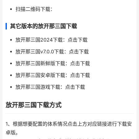
扫描二维码下载：
其它版本的放开那三国下载
放开那三国2024下载：点击下载
放开那三国v7.0.0下载：点击下载
放开那三国新鲜版下载：点击下载
放开那三国安卓版下载：点击下载
放开那三国游戏下载：点击下载
放开那三国下载方式
1、根据想要配置的体系情况点击上方对应链接进行下载安
卓版。