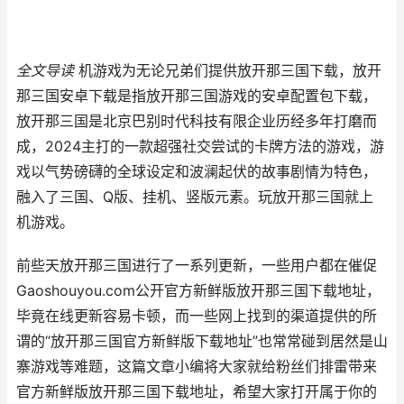
全文导读
机游戏为无论兄弟们提供放开那三国下载，放开
那三国安卓下载是指放开那三国游戏的安卓配置包下载，
放开那三国是北京巴别时代科技有限企业历经多年打磨而
成，2024主打的一款超强社交尝试的卡牌方法的游戏，游
戏以气势磅礴的全球设定和波澜起伏的故事剧情为特色，
融入了三国、Q版、挂机、竖版元素。玩放开那三国就上
机游戏。
前些天放开那三国进行了一系列更新，一些用户都在催促
Gaoshouyou.com公开官方新鲜版放开那三国下载地址，
毕竟在线更新容易卡顿，而一些网上找到的渠道提供的所
谓的“放开那三国官方新鲜版下载地址”也常常碰到居然是山
寨游戏等难题，这篇文章小编将大家就给粉丝们排雷带来
官方新鲜版放开那三国下载地址，希望大家打开属于你的