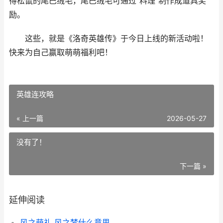
得松鼠的尾巴绒毛，尾巴绒毛可通过“料理”制作成道具奖
励。
这些，就是《洛奇英雄传》于今日上线的新活动啦！
快来为自己赢取萌萌福利吧！
英雄连攻略
« 上一篇
2026-05-27
没有了！
下一篇 »
延伸阅读
风之萌礼 风之梦什么意思