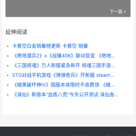
下一篇 »
延伸阅读
卡普空白金销量榜更新 卡普空 销量
《绝地潜兵2》x《战锤40K》联动官宣 《绝地潜兵2》Xbox销量居前列
《三国将魂》万人新服紧急新开 将魂三国手游武将大全
STG对战手机游戏《弹弹奇兵》开新服 steam对战游戏排行榜
《暗黑破坏神IV》国服本体限时不收费领 《暗黑破坏神IV:仇恨之船》
《诛仙》新版本“血炼八荒”今天公开测试 诛仙各版本更新内容