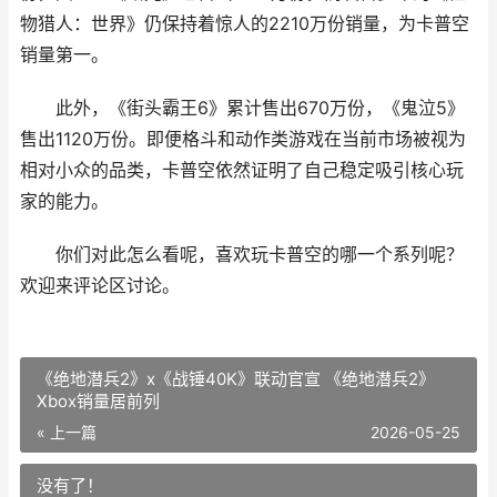
物猎人：世界》仍保持着惊人的2210万份销量，为卡普空
销量第一。
此外，《街头霸王6》累计售出670万份，《鬼泣5》
售出1120万份。即便格斗和动作类游戏在当前市场被视为
相对小众的品类，卡普空依然证明了自己稳定吸引核心玩
家的能力。
你们对此怎么看呢，喜欢玩卡普空的哪一个系列呢？
欢迎来评论区讨论。
《绝地潜兵2》x《战锤40K》联动官宣 《绝地潜兵2》
Xbox销量居前列
« 上一篇
2026-05-25
没有了！