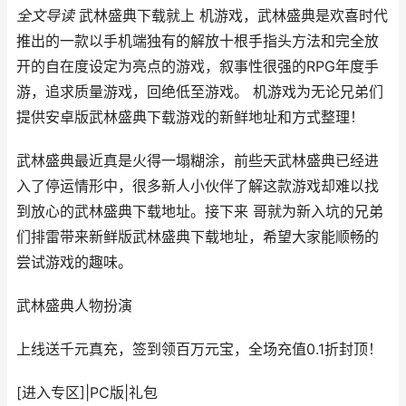
全文导读
武林盛典下载就上 机游戏，武林盛典是欢喜时代
推出的一款以手机端独有的解放十根手指头方法和完全放
开的自在度设定为亮点的游戏，叙事性很强的RPG年度手
游，追求质量游戏，回绝低至游戏。 机游戏为无论兄弟们
提供安卓版武林盛典下载游戏的新鲜地址和方式整理！
武林盛典最近真是火得一塌糊涂，前些天武林盛典已经进
入了停运情形中，很多新人小伙伴了解这款游戏却难以找
到放心的武林盛典下载地址。接下来 哥就为新入坑的兄弟
们排雷带来新鲜版武林盛典下载地址，希望大家能顺畅的
尝试游戏的趣味。
武林盛典
人物扮演
上线送千元真充，签到领百万元宝，全场充值0.1折封顶！
[进入专区]
|
PC版
|
礼包