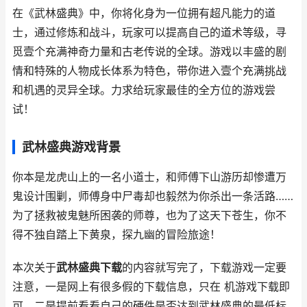
在《武林盛典》中，你将化身为一位拥有超凡能力的道
士，通过修炼和战斗，玩家可以提高自己的道术等级，寻
觅壹个充满神奇力量和古老传说的全球。游戏以丰盛的剧
情和特殊的人物成长体系为特色，带你进入壹个充满挑战
和机遇的灵异全球。力求给玩家最佳的全方位的游戏尝
试！
武林盛典游戏背景
你本是龙虎山上的一名小道士，和师傅下山游历却惨遭万
鬼设计围剿，师傅身中尸毒却也毅然为你杀出一条活路……
为了拯救被鬼魅所困袭的师尊，也为了这天下苍生，你不
得不独自踏上下黄泉，探九幽的冒险旅途！
本次关于
武林盛典下载
的内容就写完了，下载游戏一定要
注意，一是网上有很多假的下载信息，只在 机游戏下载即
可，二是提前看看自己的硬件是否达到武林盛典的最低标