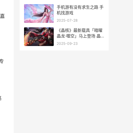
手机游有没有求生之路 手
机找游戏
嘉
2025-07-28
《晶核》最新载具「暗曜
晶龙·噬空」马上登场 晶
核干什么用的
2025-09-23
专
高