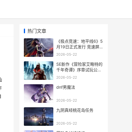
热门文章
《极点竞速：地平线6》5
月19日正式发行 竞速屏和
极点屏哪个好
2026-05-22
SE新作《冒险家艾略特的
千年奇谭》序章试玩公开
电影冒险家
2026-05-22
仙
dnf男魔法
作
自
2026-05-22
九阴真经桃花岛任务
2026-05-22