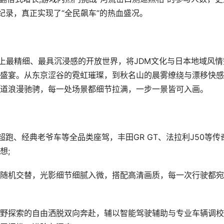
纪录，真正实现了“全民飙车”的热血盛况。
最精细、最具沉浸感的开放世界，将JDM文化与日本地域风情
盛宴。从东京涩谷的霓虹璀璨，到秋名山的晨雾缭绕与漂移快感
道浪漫驰骋，每一处场景都细节拉满，一步一景皆可入画。
跑、经典老爷车等全品类座驾，丰田GR GT、法拉利J50等传
想;
机交替，光影细节细腻入微，搭配高清画质，每一次行驶都宛
探索的自由洒脱双向奔赴，辅以智能驾驶辅助与专业车辆调校