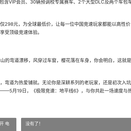
VIP会员、30辆预调校专属赛车、2个大型DLC及两个车包
仅298元，为全球最低价，让每一位中国竞速玩家都能以高性价
享受顶级竞速体验。
名山的弯道漂移，风穿过车窗，樱花落在车身，你会明白，这就
弯道为热爱铺就。无论你是深耕系列的老玩家，还是初次入坑
——5月19日，《极限竞速：地平线6》，与你共赴一场速度与
开 电
没有了！