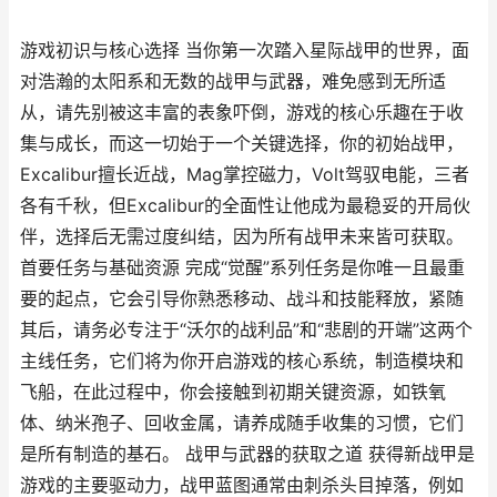
游戏初识与核心选择 当你第一次踏入星际战甲的世界，面
对浩瀚的太阳系和无数的战甲与武器，难免感到无所适
从，请先别被这丰富的表象吓倒，游戏的核心乐趣在于收
集与成长，而这一切始于一个关键选择，你的初始战甲，
Excalibur擅长近战，Mag掌控磁力，Volt驾驭电能，三者
各有千秋，但Excalibur的全面性让他成为最稳妥的开局伙
伴，选择后无需过度纠结，因为所有战甲未来皆可获取。
首要任务与基础资源 完成“觉醒”系列任务是你唯一且最重
要的起点，它会引导你熟悉移动、战斗和技能释放，紧随
其后，请务必专注于“沃尔的战利品”和“悲剧的开端”这两个
主线任务，它们将为你开启游戏的核心系统，制造模块和
飞船，在此过程中，你会接触到初期关键资源，如铁氧
体、纳米孢子、回收金属，请养成随手收集的习惯，它们
是所有制造的基石。 战甲与武器的获取之道 获得新战甲是
游戏的主要驱动力，战甲蓝图通常由刺杀头目掉落，例如