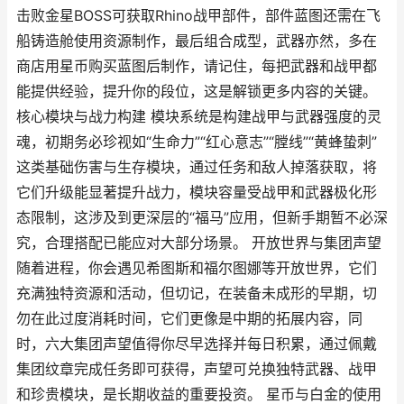
击败金星BOSS可获取Rhino战甲部件，部件蓝图还需在飞
船铸造舱使用资源制作，最后组合成型，武器亦然，多在
商店用星币购买蓝图后制作，请记住，每把武器和战甲都
能提供经验，提升你的段位，这是解锁更多内容的关键。
核心模块与战力构建 模块系统是构建战甲与武器强度的灵
魂，初期务必珍视如“生命力”“红心意志”“膛线”“黄蜂蛰刺”
这类基础伤害与生存模块，通过任务和敌人掉落获取，将
它们升级能显著提升战力，模块容量受战甲和武器极化形
态限制，这涉及到更深层的“福马”应用，但新手期暂不必深
究，合理搭配已能应对大部分场景。 开放世界与集团声望
随着进程，你会遇见希图斯和福尔图娜等开放世界，它们
充满独特资源和活动，但切记，在装备未成形的早期，切
勿在此过度消耗时间，它们更像是中期的拓展内容，同
时，六大集团声望值得你尽早选择并每日积累，通过佩戴
集团纹章完成任务即可获得，声望可兑换独特武器、战甲
和珍贵模块，是长期收益的重要投资。 星币与白金的使用