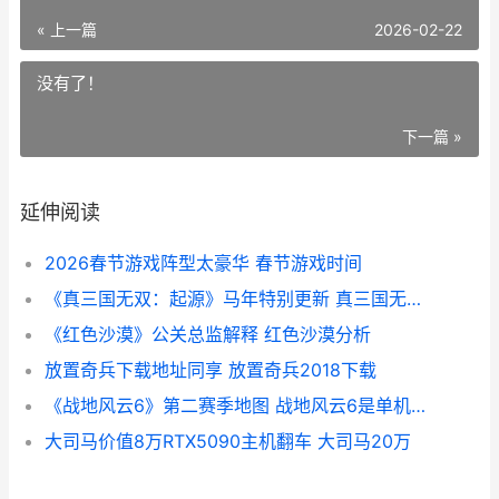
« 上一篇
2026-02-22
没有了！
下一篇 »
延伸阅读
2026春节游戏阵型太豪华 春节游戏时间
《真三国无双：起源》马年特别更新 真三国无双7猛将传
《红色沙漠》公关总监解释 红色沙漠分析
放置奇兵下载地址同享 放置奇兵2018下载
《战地风云6》第二赛季地图 战地风云6是单机游戏吗
大司马价值8万RTX5090主机翻车 大司马20万