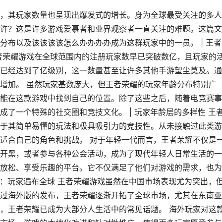
，其玩家数量也呈现出爆发式的增长。身为全球最受关注的多人
许？这是许多游戏爱慕者和业界观察者一直关注的难题。这篇文
分布以及该该该该怎么办办办办成为这群玩家中的一员。 | 王者
者荣耀游戏在全球范围内的注册玩家数早已突破数亿，且玩家的
已经达到了亿级别，这一数量甚至让许多其他手游望尘莫及。通
增加。 虽然玩家基数庞大，但王者荣耀的玩家年龄分布特别广
能在这款游戏中找到自己的位置。除了这些之后，随着电竞赛事
了一个特殊的社交圈和竞技文化。 | 玩家年龄层的多样性 王
于其简单易懂的玩法和极具吸引力的竞技性。从未接触过此类游
适合自己的角色和挑战。 对于年轻一代而言，王者荣耀不仅是
开黑，或者参与各种公会活动，成为了现代年轻人日常生活的一
放松、享受乐趣的平台。它不仅满足了他们对游戏的需求，也为
布：玩家遍布全球 王者荣耀游戏虽然在中国市场表现尤为突出，
过海外版的发布，王者荣耀逐渐开拓了全球市场，尤其在东南亚
，王者荣耀已成为大部分人生活中的常见话题。 海外玩家对这