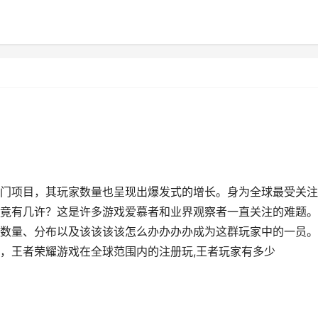
门项目，其玩家数量也呈现出爆发式的增长。身为全球最受关注
竟有几许？这是许多游戏爱慕者和业界观察者一直关注的难题。
数量、分布以及该该该该怎么办办办办成为这群玩家中的一员。
，王者荣耀游戏在全球范围内的注册玩,王者玩家有多少