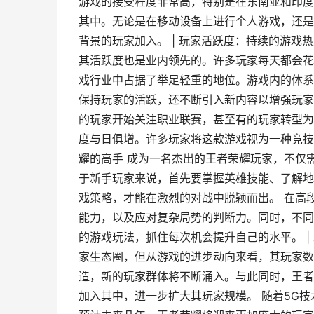
游戏的接受程度非常高，特别是在东南亚和印度
其中。无论是在移动设备上进行个人游戏，还是
背景的玩家加入。 | 玩家活跃度：持续的游戏
其活跃度也是业内领先的。许多玩家每天都会花
戏行业中占据了举足轻重的地位。游戏内的体系
保持玩家的活跃，还不断引入新内容以增强玩家
的玩家开始关注职业联赛，甚至有的玩家转型为
度与日俱增。许多玩家将这款游戏视为一种竞技
耀的高手 成为一名杰出的王者荣耀玩家，不仅
于新手玩家来说，首先要掌握英雄技能、了解地
戏策略，才能在激烈的对战中脱颖而出。 在高
能力，以及应对复杂局势的判断力。同时，不同
的游戏玩法，抓住每次机会提升自己的水平。 |
家生态圈，但从游戏的进步动向来看，其玩家数
造，新的玩家群体将不断涌入。与此同时，王者
加入其中，进一步扩大其玩家规模。 随着5G