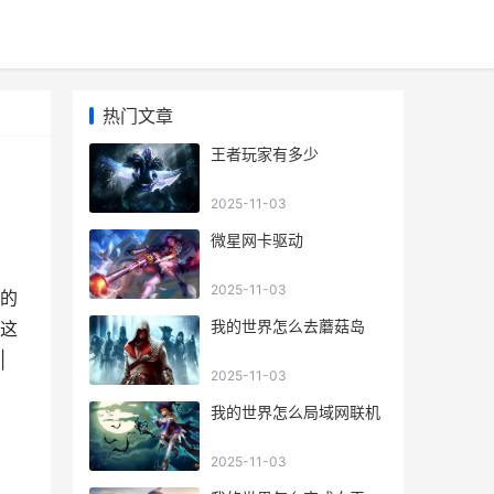
热门文章
王者玩家有多少
2025-11-03
微星网卡驱动
2025-11-03
的
我的世界怎么去蘑菇岛
这
|
2025-11-03
我的世界怎么局域网联机
2025-11-03