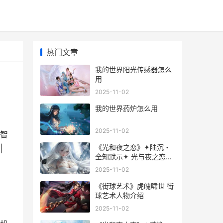
热门文章
我的世界阳光传感器怎么
用
2025-11-02
我的世界药炉怎么用
2025-11-02
智
《光和夜之恋》✦陆沉・
|
全知默示✦ 光与夜之恋选
择区别
2025-11-02
《街球艺术》虎魄啸世 街
球艺术人物介绍
2025-11-02