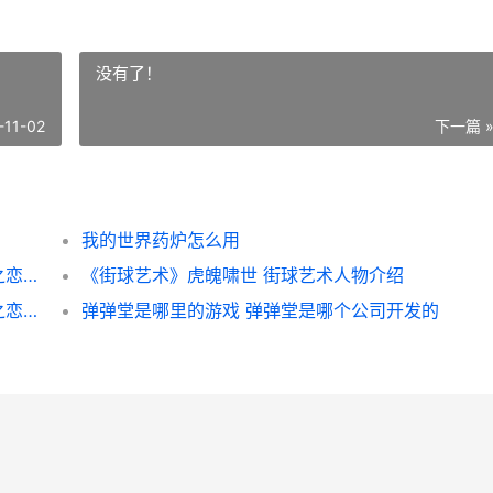
没有了！
-11-02
下一篇 
我的世界药炉怎么用
《光和夜之恋》✦陆沉・全知默示✦ 光与夜之恋选择区别
《街球艺术》虎魄啸世 街球艺术人物介绍
《光和夜之恋》✦萧逸・爱欲驯养✦ 光与夜之恋选择区别
弹弹堂是哪里的游戏 弹弹堂是哪个公司开发的