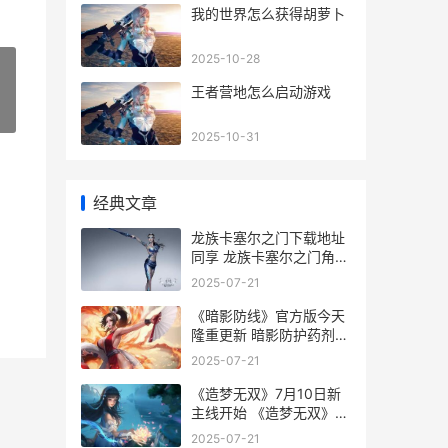
我的世界怎么获得胡萝卜
2025-10-28
王者营地怎么启动游戏
»
2025-10-31
经典文章
龙族卡塞尔之门下载地址
同享 龙族卡塞尔之门角色
强度排行
2025-07-21
《暗影防线》官方版今天
隆重更新 暗影防护药剂需
要什么材料
2025-07-21
《造梦无双》7月10日新
主线开始 《造梦无双》官
网
2025-07-21