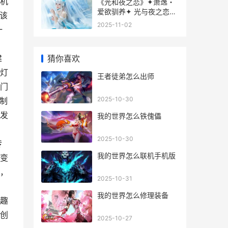
机
《光和夜之恋》✦萧逸・
爱欲驯养✦ 光与夜之恋选
该
择区别
2025-11-02
一
建
猜你喜欢
灯
王者徒弟怎么出师
门
2025-10-30
制
发
我的世界怎么铁傀儡
2025-10-30
传
我的世界怎么联机手机版
变
，
2025-10-31
，
我的世界怎么修理装备
趣
创
2025-10-27