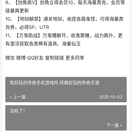
9、【创角高V】创角立得会员10，每天海量真充，会员等
级暴爽更新
10、【地狱解禁】通关地狱，收揽各路鬼怪，可得海量真
充券，必得SP、UTR
11、【万鬼助战】万鬼幡解开，收鬼聚魄，战力飙升，更
有激活获取各类稀有道具、海量仙玉
微信
微博
QQ好友
复制链接
更多同享
有好玩的传奇手机游戏吗 经典好玩的传奇手游
« 上一篇
2025-10-02
没有了！
下一篇 »