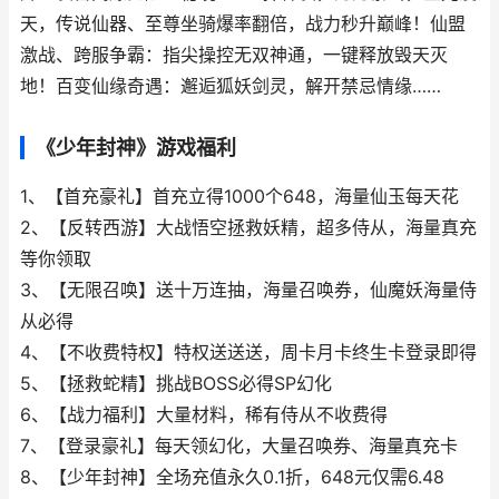
天，传说仙器、至尊坐骑爆率翻倍，战力秒升巅峰！仙盟
激战、跨服争霸：指尖操控无双神通，一键释放毁天灭
地！百变仙缘奇遇：邂逅狐妖剑灵，解开禁忌情缘……
《少年封神》游戏福利
1、【首充豪礼】首充立得1000个648，海量仙玉每天花
2、【反转西游】大战悟空拯救妖精，超多侍从，海量真充
等你领取
3、【无限召唤】送十万连抽，海量召唤券，仙魔妖海量侍
从必得
4、【不收费特权】特权送送送，周卡月卡终生卡登录即得
5、【拯救蛇精】挑战BOSS必得SP幻化
6、【战力福利】大量材料，稀有侍从不收费得
7、【登录豪礼】每天领幻化，大量召唤券、海量真充卡
8、【少年封神】全场充值永久0.1折，648元仅需6.48