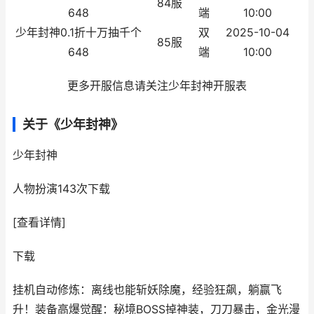
84服
648
端
10:00
少年封神0.1折十万抽千个
双
2025-10-04
85服
648
端
10:00
更多开服信息请关注少年封神开服表
关于《少年封神》
少年封神
人物扮演
143次下载
[查看详情]
下载
挂机自动修炼：离线也能斩妖除魔，经验狂飙，躺赢飞
升！装备高爆觉醒：秘境BOSS掉神装，刀刀暴击，金光漫