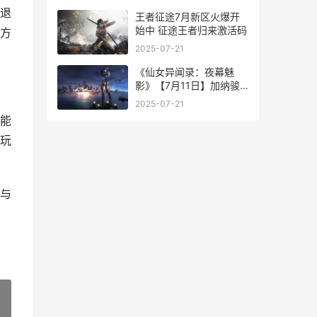
退
王者征途7月新区火爆开
始中 征途王者归来激活码
方
2025-07-21
《仙女异闻录：夜幕魅
影》【7月11日】加纳骏
生日快乐 仙侠异闻录
2025-07-21
能
玩
与