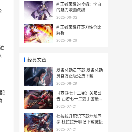
# 王者荣耀的吟唱：李白
的魅力歌曲改编
影
2025-09-02
# 王者荣耀打野刀性价比
解析
2025-08-26
泣
尽
经典文章
发条总动员下载 发条总动
员官方正版免费下载
2025-08-29
配
《西游七十二变》关服公
告 西游七十二变手游最强
的
组合
2025-07-21
杜拉拉升职记下载地址同
享 杜拉拉升职记下载链接
2025-07-21