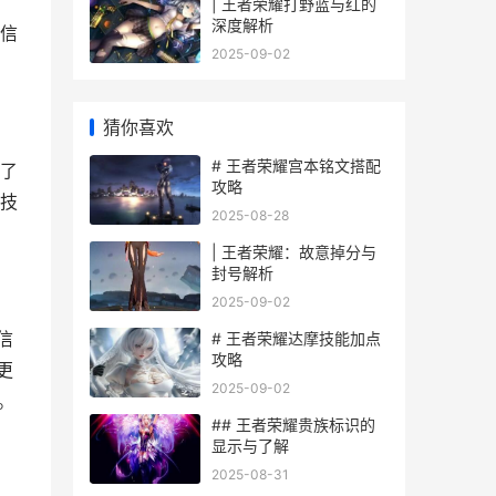
| 王者荣耀打野蓝与红的
深度解析
信
2025-09-02
猜你喜欢
# 王者荣耀宫本铭文搭配
了
攻略
技
2025-08-28
| 王者荣耀：故意掉分与
封号解析
2025-09-02
信
# 王者荣耀达摩技能加点
攻略
更
2025-09-02
。
## 王者荣耀贵族标识的
显示与了解
2025-08-31