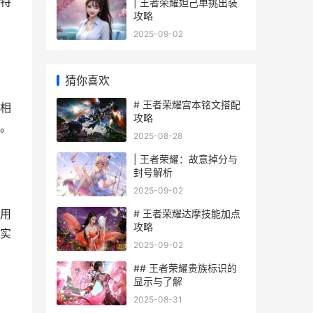
特
| 王者荣耀妲己单挑出装
攻略
2025-09-02
猜你喜欢
# 王者荣耀宫本铭文搭配
相
攻略
。
2025-08-28
| 王者荣耀：故意掉分与
封号解析
2025-09-02
用
# 王者荣耀达摩技能加点
攻略
实
2025-09-02
## 王者荣耀贵族标识的
显示与了解
2025-08-31