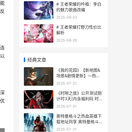
能
# 王者荣耀的吟唱：李白
的魅力歌曲改编
反
2025-09-02
# 王者荣耀打野刀性价比
解析
2025-08-26
连
以
经典文章
《我的花园》【新地图&
场景&剧情更新】—热带
岛屿度假篇 我的花园破解
2025-07-21
版下载
深
《时隙之旅》公开测试倒
计时3天|内含福利码 时间
优
之隙
2025-07-21
奥特曼格斗之热血英雄下
载地址同享 奥特曼格斗之
热血英雄破解版下载所有
2025-07-21