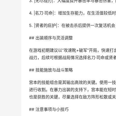
3. |无尽战刃|：大幅度提升暴击率与暴击伤
4. |名刀·司命|：增加生存能力，在生活值
5. |贤者的庇护|：在被击杀后提供一次复活
## 出装顺序与灵活调整
在游戏初期建议以“攻速靴+破军”开局，快速
战刃，后续可根据战局情况选择名刀·司命或贤
## 技能施放与战斗策略
宫本的技能组合是其输出高效的关键。使用一技
进行收割。在暴力出装的支持下，宫本能在短时
也是获胜的关键，尽量选择在敌方阵形松散或关
## 注意事项与小技巧