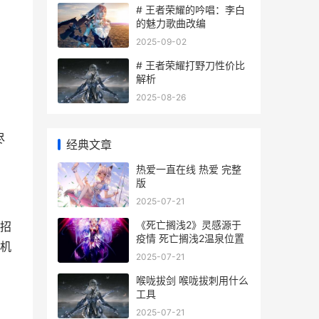
# 王者荣耀的吟唱：李白
的魅力歌曲改编
2025-09-02
# 王者荣耀打野刀性价比
解析
2025-08-26
尽
经典文章
热爱一直在线 热爱 完整
版
2025-07-21
《死亡搁浅2》灵感源于
招
疫情 死亡搁浅2温泉位置
机
2025-07-21
喉咙拔剑 喉咙拔刺用什么
工具
2025-07-21