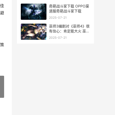
佳
奇葩战斗家下载 OPPO渠
道服奇葩战斗家下载
避
2025-07-21
巫师3编剧对《巫师4》很
有信心：肯定能大火 巫师
三编剧本选演员台词
2025-07-21
策
»