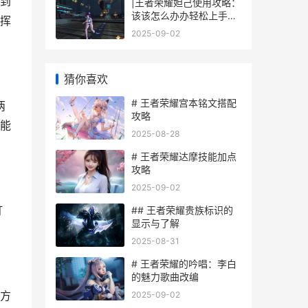
到
|王者荣耀妲己使用攻略：
该该怎么办办轻松上手并
挥
掌握技巧|
2025-09-02
猜你喜欢
# 王者荣耀宫本铭文搭配
两
攻略
能
2025-08-28
# 王者荣耀达摩技能加点
攻略
2025-09-02
打
## 王者荣耀贵族标识的
显示与了解
2025-08-31
# 王者荣耀的吟唱：李白
的魅力歌曲改编
敌方
2025-09-02