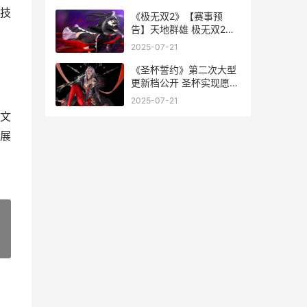
技
《极无双2》【赛事预
告】天地群雄 极无双2武
将搭配阵容
2025-07-21
《圣杯誓约》第二次大型
更新档公开 圣杯实现愿望
的原理
2025-07-21
文
展
»