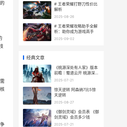
的
# 王者荣耀打野刀性价比
解析
2025-08-26
# 王者荣耀攻略助手全解
析：助你成为游戏高手
的
2025-09-02
技
经典文章
《桃源深处有人家》版本
前瞻｜蜀道云开 桃源深处
有人家菜谱
2025-07-21
需
核
惊天逆转 阿森纳7比5惊
天逆转
2025-08-27
《御剑灵域》会员表 《御
剑灵域》会员多少钱
争
2025-07-21