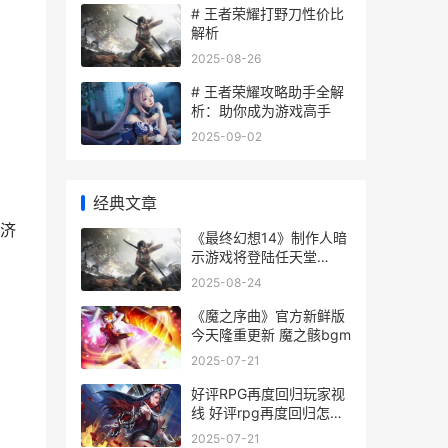
# 王者荣耀打野刀性价比
解析
。
2025-08-26
# 王者荣耀攻略助手全解
析：助你成为游戏高手
2025-09-02
经典文章
经济
《最终幻想14》制作人暗
示游戏将登陆任天堂
Switch2 最终幻想14中文
2025-08-24
wiki
《魔之序曲》官方新鲜版
今天隆重更新 魔之骸bgm
2025-07-21
好评RPG再度回归玩家视
线 好评rpg再度回归怎么
玩
2025-07-21